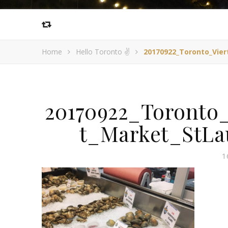
Home
Hello Toronto ✌️
20170922_Toronto_Vier
20170922_Toronto_
t_Market_StLa
1