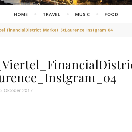
HOME
TRAVEL
MUSIC
FOOD
tel_FinancialDistrict_Market_StLaurence_Instgram_04
Viertel_FinancialDistri
urence_Instgram_04
6. Oktober 2017