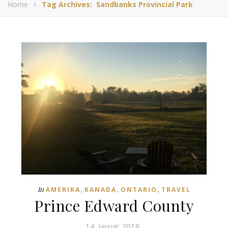
Home
Tag Archives: Sandbanks Provincial Park
,
,
,
In
AMERIKA
KANADA
ONTARIO
TRAVEL
Prince Edward County
14. Januar 2018