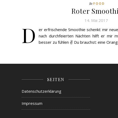
In
FOOD
Roter Smooth
14. Mai 2017
D
er erfrischende Smoothie schenkt mir neu
nach durchfeierten Nächten hilft er mir
besser zu fühlen ✌️ Du brauchst: eine Oran
SEITEN
Datenschutzerklärung
Impressum