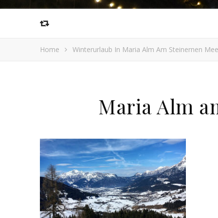
Home
Winterurlaub In Maria Alm Am Steinernen Mee
Maria Alm a