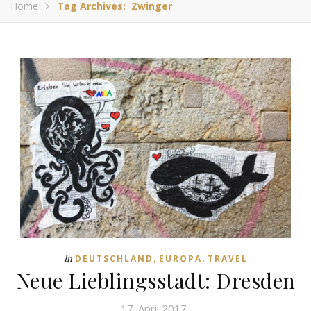
Home
Tag Archives: Zwinger
,
,
In
DEUTSCHLAND
EUROPA
TRAVEL
Neue Lieblingsstadt: Dresden
17. April 2017