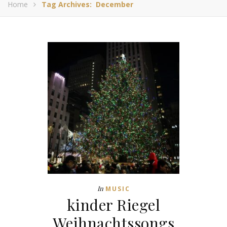
Home
Tag Archives: December
In
MUSIC
kinder Riegel
Weihnachtssongs