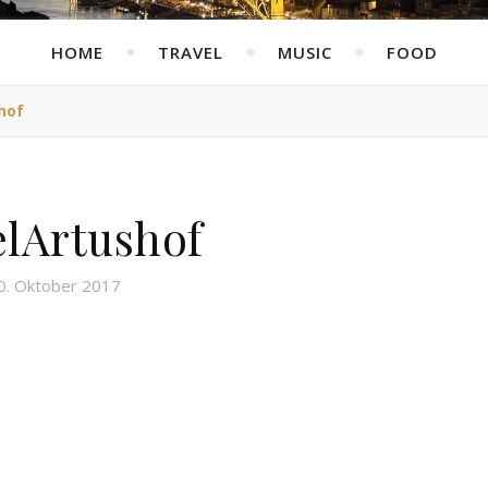
HOME
TRAVEL
MUSIC
FOOD
hof
lArtushof
0. Oktober 2017