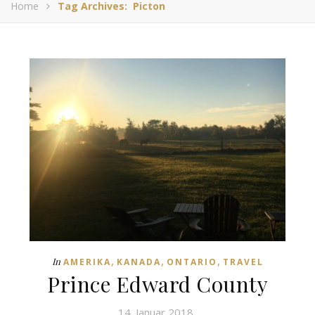
Home
Tag Archives: Picton
,
,
,
In
AMERIKA
KANADA
ONTARIO
TRAVEL
Prince Edward County
14. Januar 2018